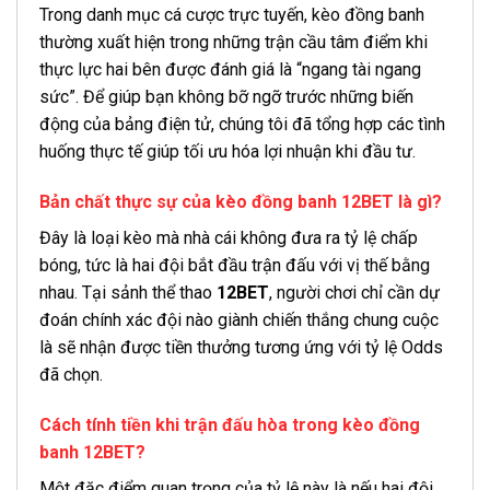
Trong danh mục cá cược trực tuyến, kèo đồng banh
thường xuất hiện trong những trận cầu tâm điểm khi
thực lực hai bên được đánh giá là “ngang tài ngang
sức”. Để giúp bạn không bỡ ngỡ trước những biến
động của bảng điện tử, chúng tôi đã tổng hợp các tình
huống thực tế giúp tối ưu hóa lợi nhuận khi đầu tư.
Bản chất thực sự của kèo đồng banh 12BET là gì?
Đây là loại kèo mà nhà cái không đưa ra tỷ lệ chấp
bóng, tức là hai đội bắt đầu trận đấu với vị thế bằng
nhau. Tại sảnh thể thao
12BET
, người chơi chỉ cần dự
đoán chính xác đội nào giành chiến thắng chung cuộc
là sẽ nhận được tiền thưởng tương ứng với tỷ lệ Odds
đã chọn.
Cách tính tiền khi trận đấu hòa trong kèo đồng
banh 12BET?
Một đặc điểm quan trọng của tỷ lệ này là nếu hai đội