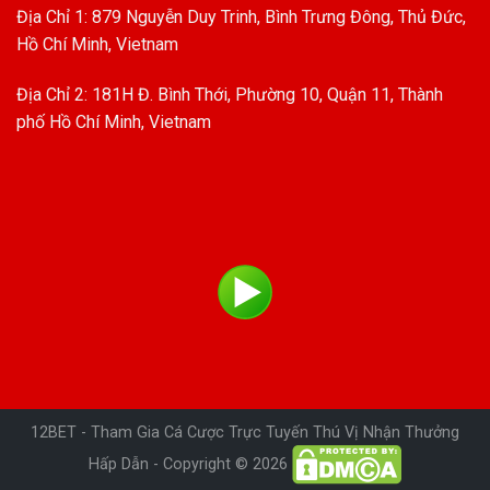
Địa Chỉ 1: 879 Nguyễn Duy Trinh, Bình Trưng Đông, Thủ Đức,
Hồ Chí Minh, Vietnam
Địa Chỉ 2: 181H Đ. Bình Thới, Phường 10, Quận 11, Thành
phố Hồ Chí Minh, Vietnam
12BET - Tham Gia Cá Cược Trực Tuyến Thú Vị Nhận Thưởng
Hấp Dẫn - Copyright © 2026