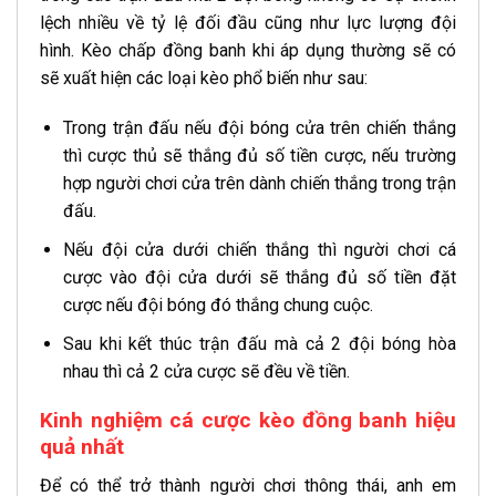
lệch nhiều về tỷ lệ đối đầu cũng như lực lượng đội
hình. Kèo chấp đồng banh khi áp dụng thường sẽ có
sẽ xuất hiện các loại kèo phổ biến như sau:
Trong trận đấu nếu đội bóng cửa trên chiến thắng
thì cược thủ sẽ thắng đủ số tiền cược, nếu trường
hợp người chơi cửa trên dành chiến thắng trong trận
đấu.
Nếu đội cửa dưới chiến thắng thì người chơi cá
cược vào đội cửa dưới sẽ thắng đủ số tiền đặt
cược nếu đội bóng đó thắng chung cuộc.
Sau khi kết thúc trận đấu mà cả 2 đội bóng hòa
nhau thì cả 2 cửa cược sẽ đều về tiền.
Kinh nghiệm cá cược kèo đồng banh hiệu
quả nhất
Để có thể trở thành người chơi thông thái, anh em