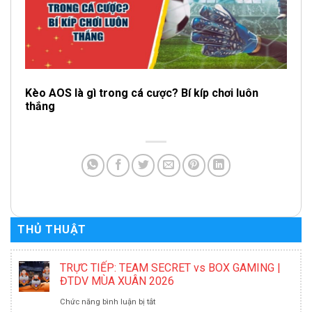
Kèo AOS là gì trong cá cược? Bí kíp chơi luôn
thắng
THỦ THUẬT
TRỰC TIẾP: TEAM SECRET vs BOX GAMING |
ĐTDV MÙA XUÂN 2026
ở
Chức năng bình luận bị tắt