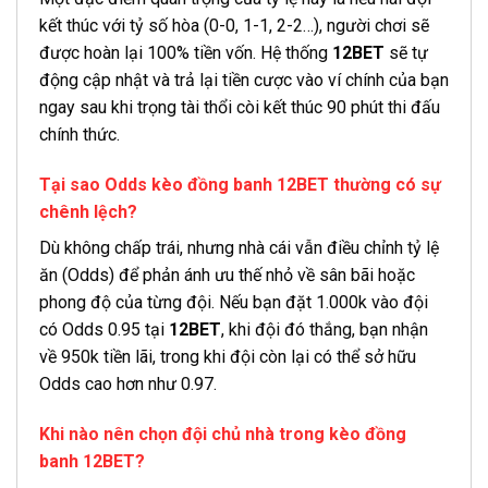
kết thúc với tỷ số hòa (0-0, 1-1, 2-2…), người chơi sẽ
được hoàn lại 100% tiền vốn. Hệ thống
12BET
sẽ tự
động cập nhật và trả lại tiền cược vào ví chính của bạn
ngay sau khi trọng tài thổi còi kết thúc 90 phút thi đấu
chính thức.
Tại sao Odds kèo đồng banh 12BET thường có sự
chênh lệch?
Dù không chấp trái, nhưng nhà cái vẫn điều chỉnh tỷ lệ
ăn (Odds) để phản ánh ưu thế nhỏ về sân bãi hoặc
phong độ của từng đội. Nếu bạn đặt 1.000k vào đội
có Odds 0.95 tại
12BET
, khi đội đó thắng, bạn nhận
về 950k tiền lãi, trong khi đội còn lại có thể sở hữu
Odds cao hơn như 0.97.
Khi nào nên chọn đội chủ nhà trong kèo đồng
banh 12BET?