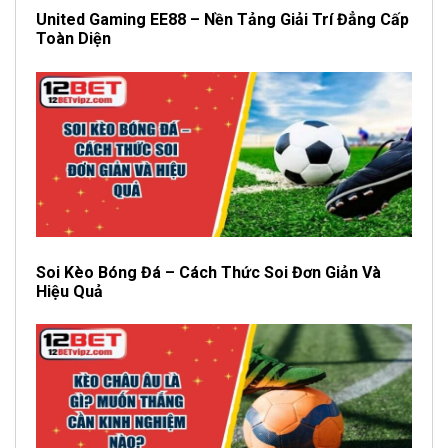
United Gaming EE88 – Nền Tảng Giải Trí Đẳng Cấp
Toàn Diện
Soi Kèo Bóng Đá – Cách Thức Soi Đơn Giản Và
Hiệu Quả