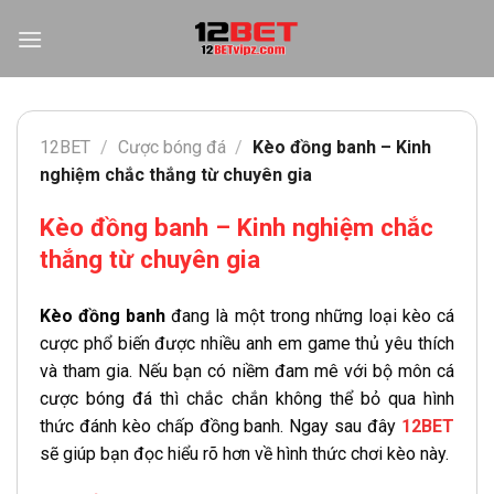
Chuyển
đến
nội
dung
12BET
/
Cược bóng đá
/
Kèo đồng banh – Kinh
nghiệm chắc thắng từ chuyên gia
Kèo đồng banh – Kinh nghiệm chắc
thắng từ chuyên gia
Kèo đồng banh
đang là một trong những loại kèo cá
cược phổ biến được nhiều anh em game thủ yêu thích
và tham gia. Nếu bạn có niềm đam mê với bộ môn cá
cược bóng đá thì chắc chắn không thể bỏ qua hình
thức đánh kèo chấp đồng banh. Ngay sau đây
12BET
sẽ giúp bạn đọc hiểu rõ hơn về hình thức chơi kèo này.