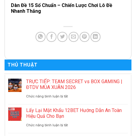
Dàn Đề 15 Số Chuẩn – Chiến Lược Chơi Lô Đề
Nhanh Thắng
THỦ THUẬT
TRỰC TIẾP: TEAM SECRET vs BOX GAMING |
ĐTDV MÙA XUÂN 2026
ở
Chức năng bình luận bị tắt
TRỰC
Lấy Lại Mật Khẩu 12BET Hướng Dẫn An Toàn
TIẾP:
Hiệu Quả Cho Bạn
TEAM
ở
Chức năng bình luận bị tắt
SECRET
Lấy