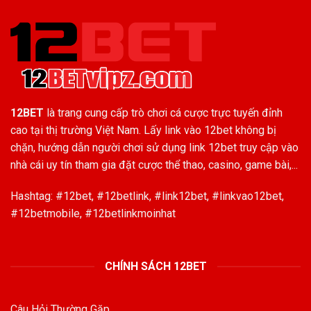
Về
Ưu
Nền
Mọi
Tảng
Hoạt
Uy
Động
Tín
Của
Hệ
12BET
là trang cung cấp trò chơi cá cược trực tuyến đỉnh
cao tại thị trường Việt Nam. Lấy link vào 12bet không bị
Thống
chặn, hướng dẫn người chơi sử dụng link 12bet truy cập vào
nhà cái uy tín tham gia đặt cược thể thao, casino, game bài,...
Hashtag: #12bet, #12betlink, #link12bet, #linkvao12bet,
#12betmobile, #12betlinkmoinhat
CHÍNH SÁCH 12BET
Câu Hỏi Thường Gặp