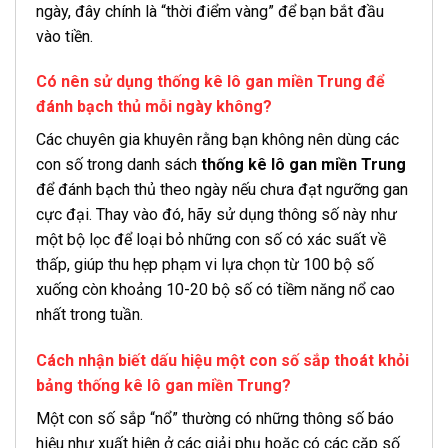
ngày, đây chính là “thời điểm vàng” để bạn bắt đầu
vào tiền.
Có nên sử dụng thống kê lô gan miền Trung để
đánh bạch thủ mỗi ngày không?
Các chuyên gia khuyên rằng bạn không nên dùng các
con số trong danh sách
thống kê lô gan miền Trung
để đánh bạch thủ theo ngày nếu chưa đạt ngưỡng gan
cực đại. Thay vào đó, hãy sử dụng thông số này như
một bộ lọc để loại bỏ những con số có xác suất về
thấp, giúp thu hẹp phạm vi lựa chọn từ 100 bộ số
xuống còn khoảng 10-20 bộ số có tiềm năng nổ cao
nhất trong tuần.
Cách nhận biết dấu hiệu một con số sắp thoát khỏi
bảng thống kê lô gan miền Trung?
Một con số sắp “nổ” thường có những thông số báo
hiệu như xuất hiện ở các giải phụ hoặc có các cặp số