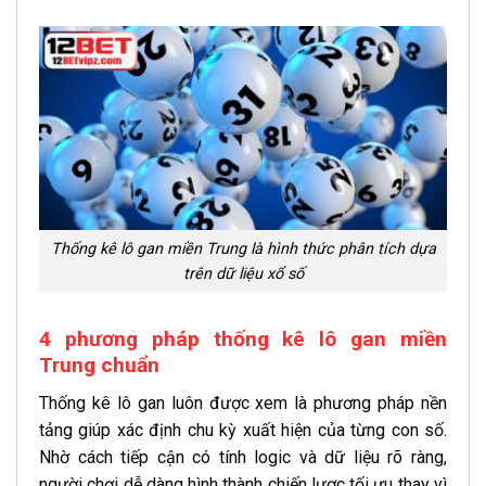
Thống kê lô gan miền Trung là hình thức phân tích dựa
trên dữ liệu xổ số
4 phương pháp thống kê lô gan miền
Trung chuẩn
Thống kê lô gan luôn được xem là phương pháp nền
tảng giúp xác định chu kỳ xuất hiện của từng con số.
Nhờ cách tiếp cận có tính logic và dữ liệu rõ ràng,
người chơi dễ dàng hình thành chiến lược tối ưu thay vì