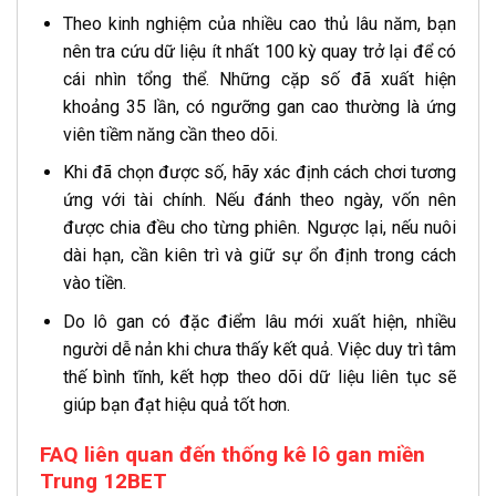
Theo kinh nghiệm của nhiều cao thủ lâu năm, bạn
nên tra cứu dữ liệu ít nhất 100 kỳ quay trở lại để có
cái nhìn tổng thể. Những cặp số đã xuất hiện
khoảng 35 lần, có ngưỡng gan cao thường là ứng
viên tiềm năng cần theo dõi.
Khi đã chọn được số, hãy xác định cách chơi tương
ứng với tài chính. Nếu đánh theo ngày, vốn nên
được chia đều cho từng phiên. Ngược lại, nếu nuôi
dài hạn, cần kiên trì và giữ sự ổn định trong cách
vào tiền.
Do lô gan có đặc điểm lâu mới xuất hiện, nhiều
người dễ nản khi chưa thấy kết quả. Việc duy trì tâm
thế bình tĩnh, kết hợp theo dõi dữ liệu liên tục sẽ
giúp bạn đạt hiệu quả tốt hơn.
FAQ liên quan đến thống kê lô gan miền
Trung 12BET