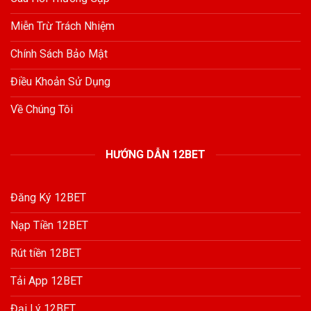
Miễn Trừ Trách Nhiệm
Chính Sách Bảo Mật
Điều Khoản Sử Dụng
Về Chúng Tôi
HƯỚNG DẪN 12BET
Đăng Ký 12BET
Nạp Tiền 12BET
Rút tiền 12BET
Tải App 12BET
Đại Lý 12BET